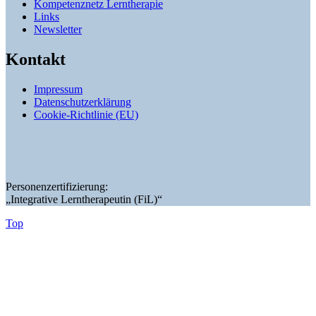
Kompetenznetz Lerntherapie
Links
Newsletter
Kontakt
Impressum
Datenschutzerklärung
Cookie-Richtlinie (EU)
Personenzertifizierung:
„Integrative Lerntherapeutin (FiL)“
Top