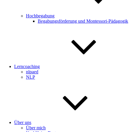
Hochbegabung
Begabungsförderung und Montessori-Pädagogik
Lerncoaching
nlpaed
NLP
Über uns
Über mich